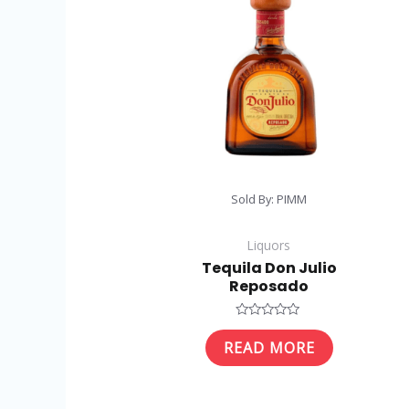
Sold By: PIMM
Liquors
Tequila Don Julio
Reposado
Rated
0
READ MORE
out
of
5