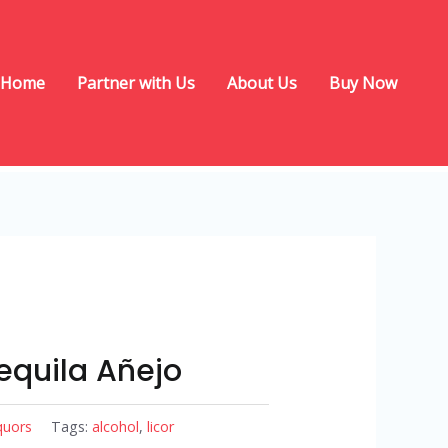
Buy Now
Home
Partner with Us
About Us
equila Añejo
quors
Tags:
alcohol
,
licor