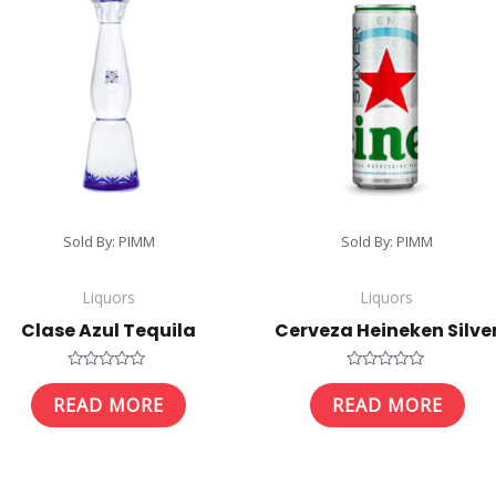
Sold By: PIMM
Sold By: PIMM
Liquors
Liquors
Clase Azul Tequila
Cerveza Heineken Silve
Rated
Rated
0
0
READ MORE
READ MORE
out
out
of
of
5
5